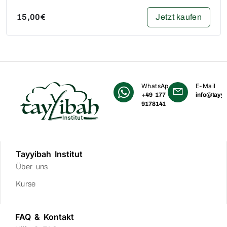
Jetzt kaufen
15,00€
WhatsApp
E-Mail
+49 177
info@tayyi
9178141
Tayyibah Institut
Über uns
Kurse
FAQ & Kontakt