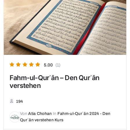
5.00
(1)
Fahm-ul-Qurʾān – Den Qurʾān
verstehen
194
Von
Atia Chohan
In
Fahm-ul-Qurʾān 2024 - Den
Qurʾān verstehen Kurs