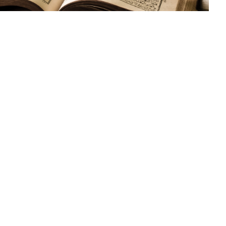
y
Folge uns
ommunity
gkeiten