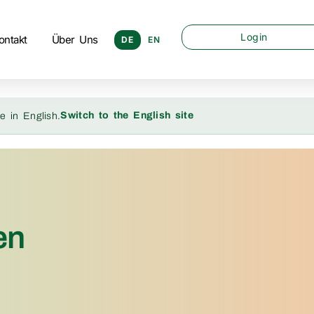
Login
ontakt
Über Uns
DE
EN
Switch to the English site
e in English.
en