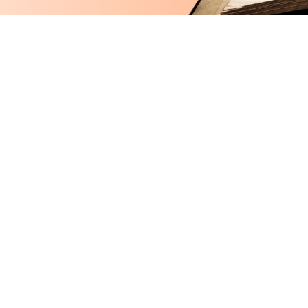
FAQ & Kontakt
Communit
Hilfe & FAQ
Tayyibah C
Ansprechpartner
Blog & Neui