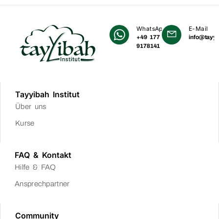
WhatsApp
E-Mail
+49 177
info@tayyi
9178141
Tayyibah Institut
Über uns
Kurse
FAQ & Kontakt
Hilfe & FAQ
Ansprechpartner
Community