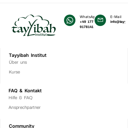
WhatsApp
E-Mail
+49 177
info@tayyi
9178141
Tayyibah Institut
Über uns
Kurse
FAQ & Kontakt
Hilfe & FAQ
Ansprechpartner
Community