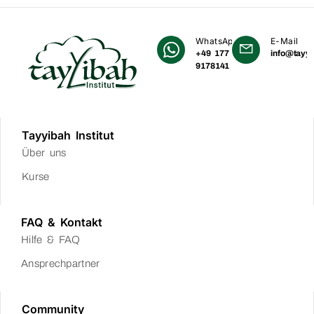
WhatsApp
E-Mail
+49 177
info@tayyi
9178141
Tayyibah Institut
Über uns
Kurse
FAQ & Kontakt
Hilfe & FAQ
Ansprechpartner
Community