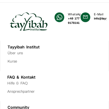
WhatsApp
E-Mail
+49 177
info@tayyi
9178141
Tayyibah Institut
Über uns
Kurse
FAQ & Kontakt
Hilfe & FAQ
Ansprechpartner
Community