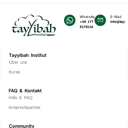
WhatsApp
E-Mail
+49 177
info@tayyi
9178141
Tayyibah Institut
Über uns
Kurse
FAQ & Kontakt
Hilfe & FAQ
Ansprechpartner
Community