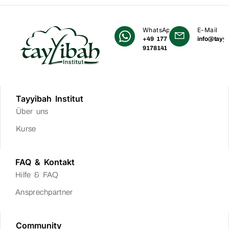
WhatsApp
E-Mail
+49 177
info@tayyi
9178141
Tayyibah Institut
Über uns
Kurse
FAQ & Kontakt
Hilfe & FAQ
Ansprechpartner
Community