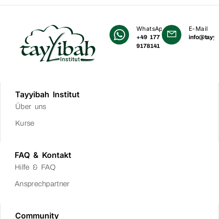
WhatsApp
E-Mail
+49 177
info@tayyi
9178141
Tayyibah Institut
Über uns
Kurse
FAQ & Kontakt
Hilfe & FAQ
Ansprechpartner
Community