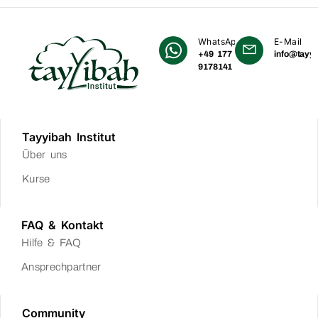
WhatsApp
E-Mail
+49 177
info@tayyi
9178141
Tayyibah Institut
Über uns
Kurse
FAQ & Kontakt
Hilfe & FAQ
Ansprechpartner
Community