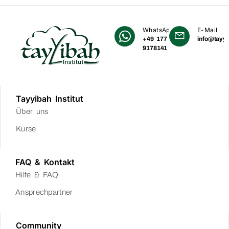
WhatsApp
E-Mail
+49 177
info@tayyi
9178141
Tayyibah Institut
Über uns
Kurse
FAQ & Kontakt
Hilfe & FAQ
Ansprechpartner
Community