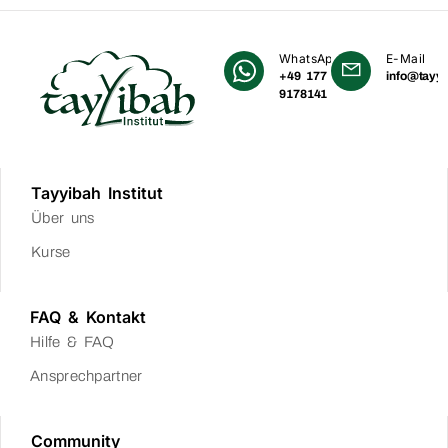
WhatsApp
E-Mail
+49 177
info@tayyi
9178141
Tayyibah Institut
Über uns
Kurse
FAQ & Kontakt
Hilfe & FAQ
Ansprechpartner
Community