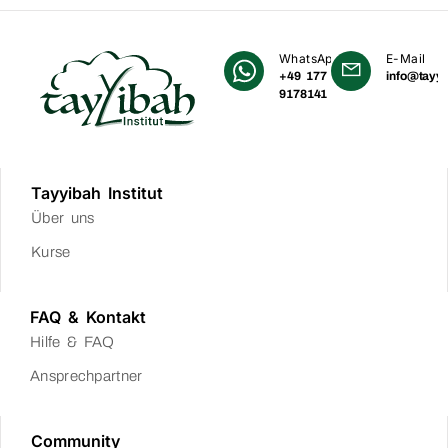
WhatsApp
E-Mail
+49 177
info@tayyi
9178141
Tayyibah Institut
Über uns
Kurse
FAQ & Kontakt
Hilfe & FAQ
Ansprechpartner
Community