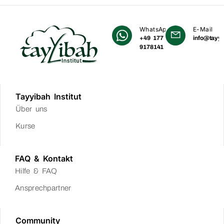
WhatsApp
E-Mail
+49 177
info@tayyi
9178141
Tayyibah Institut
Über uns
Kurse
FAQ & Kontakt
Hilfe & FAQ
Ansprechpartner
Community