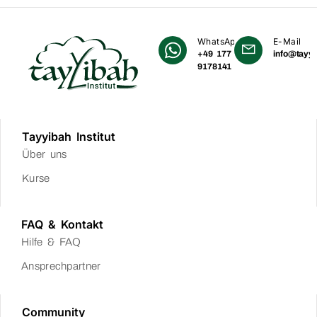
WhatsApp
E-Mail
+49 177
info@tayyi
9178141
Tayyibah Institut
Über uns
Kurse
FAQ & Kontakt
Hilfe & FAQ
Ansprechpartner
Community