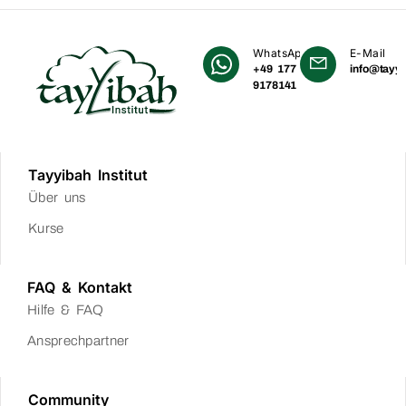
WhatsApp
E-Mail
+49 177
info@tayyi
9178141
Tayyibah Institut
Über uns
Kurse
FAQ & Kontakt
Hilfe & FAQ
Ansprechpartner
Community