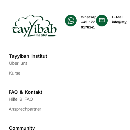
WhatsApp
E-Mail
+49 177
info@tayyi
9178141
Tayyibah Institut
Über uns
Kurse
FAQ & Kontakt
Hilfe & FAQ
Ansprechpartner
Community