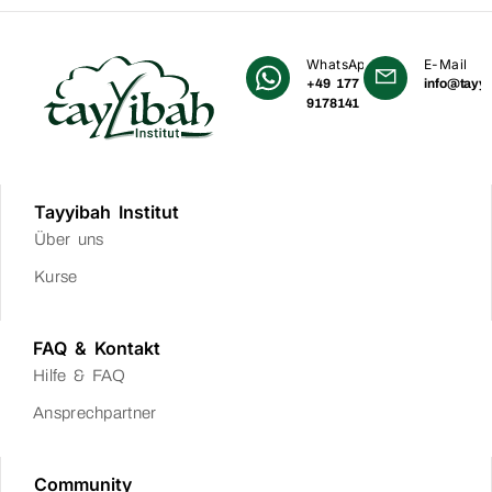
WhatsApp
E-Mail
+49 177
info@tayyi
9178141
Tayyibah Institut
Über uns
Kurse
FAQ & Kontakt
Hilfe & FAQ
Ansprechpartner
Community