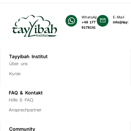
WhatsApp
E-Mail
+49 177
info@tayyi
9178141
Tayyibah Institut
Über uns
Kurse
FAQ & Kontakt
Hilfe & FAQ
Ansprechpartner
Community