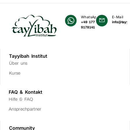
WhatsApp
E-Mail
+49 177
info@tayyi
9178141
Tayyibah Institut
Über uns
Kurse
FAQ & Kontakt
Hilfe & FAQ
Ansprechpartner
Community