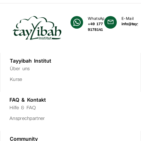
WhatsApp
E-Mail
+49 177
info@tayyi
9178141
Tayyibah Institut
Über uns
Kurse
FAQ & Kontakt
Hilfe & FAQ
Ansprechpartner
Community