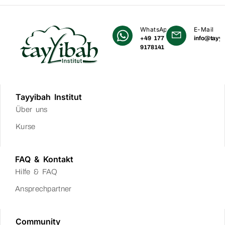
WhatsApp
E-Mail
+49 177
info@tayyi
9178141
Tayyibah Institut
Über uns
Kurse
FAQ & Kontakt
Hilfe & FAQ
Ansprechpartner
Community