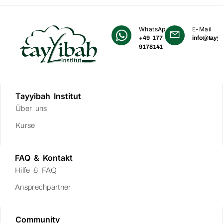
WhatsApp
E-Mail
+49 177
info@tayyi
9178141
Tayyibah Institut
Über uns
Kurse
FAQ & Kontakt
Hilfe & FAQ
Ansprechpartner
Community