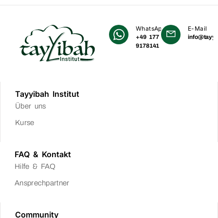
WhatsApp
E-Mail
+49 177
info@tayyi
9178141
Tayyibah Institut
Über uns
Kurse
FAQ & Kontakt
Hilfe & FAQ
Ansprechpartner
Community