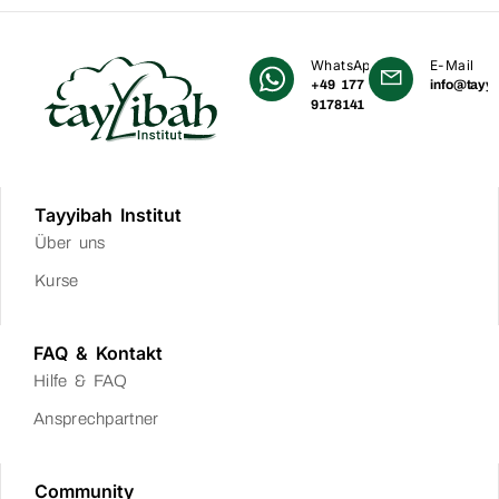
WhatsApp
E-Mail
+49 177
info@tayyi
9178141
Tayyibah Institut
Über uns
Kurse
FAQ & Kontakt
Hilfe & FAQ
Ansprechpartner
Community