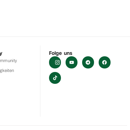
y
Folge uns
ommunity
gkeiten