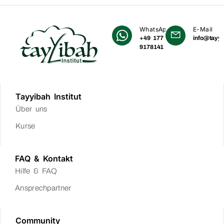
WhatsApp
E-Mail
+49 177
info@tayyi
9178141
Tayyibah Institut
Über uns
Kurse
FAQ & Kontakt
Hilfe & FAQ
Ansprechpartner
Community