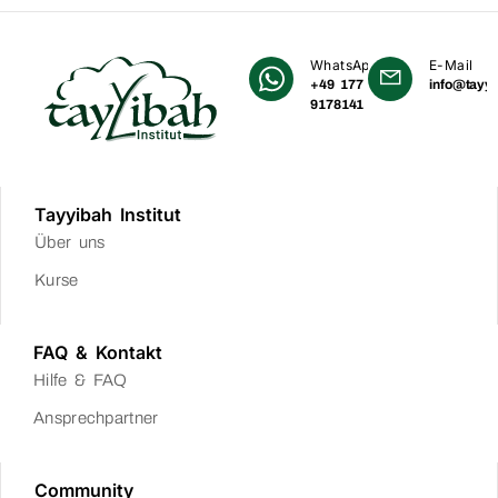
WhatsApp
E-Mail
+49 177
info@tayyi
9178141
Tayyibah Institut
Über uns
Kurse
FAQ & Kontakt
Hilfe & FAQ
Ansprechpartner
Community