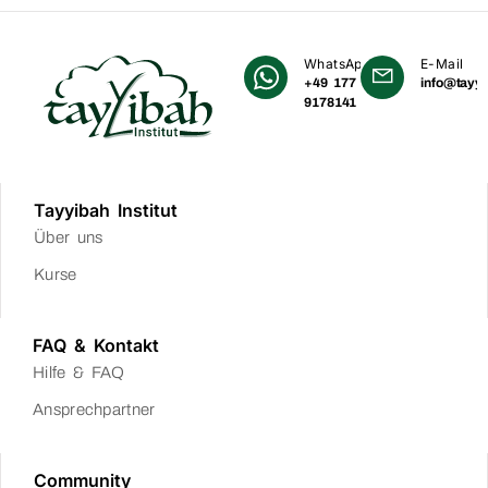
WhatsApp
E-Mail
+49 177
info@tayyi
9178141
Tayyibah Institut
Über uns
Kurse
FAQ & Kontakt
Hilfe & FAQ
Ansprechpartner
Community