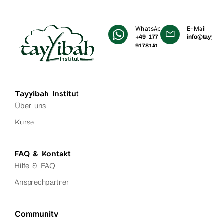
WhatsApp
E-Mail
+49 177
info@tayyi
9178141
Tayyibah Institut
Über uns
Kurse
FAQ & Kontakt
Hilfe & FAQ
Ansprechpartner
Community