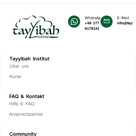
WhatsApp
E-Mail
+49 177
info@tayyi
9178141
Tayyibah Institut
Über uns
Kurse
FAQ & Kontakt
Hilfe & FAQ
Ansprechpartner
Community