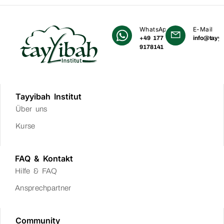
WhatsApp
E-Mail
+49 177
info@tayyi
9178141
Tayyibah Institut
Über uns
Kurse
FAQ & Kontakt
Hilfe & FAQ
Ansprechpartner
Community