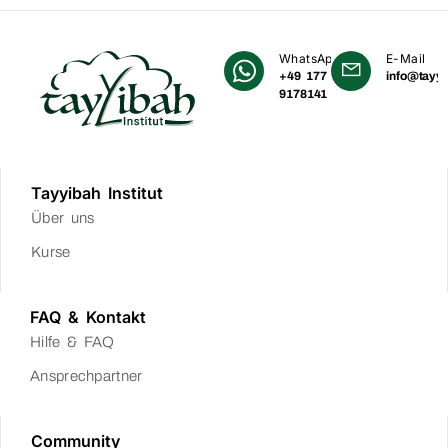
WhatsApp
E-Mail
+49 177
info@tayyi
9178141
Tayyibah Institut
Über uns
Kurse
FAQ & Kontakt
Hilfe & FAQ
Ansprechpartner
Community