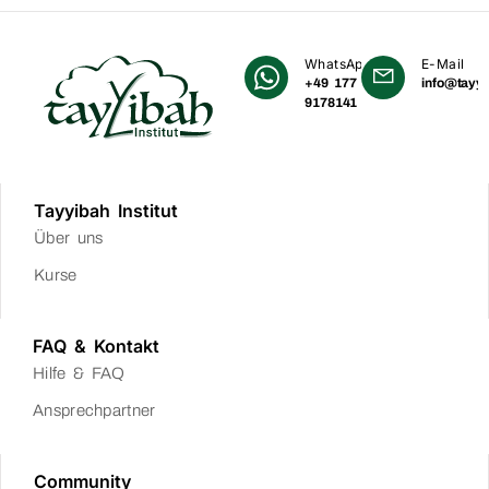
WhatsApp
E-Mail
+49 177
info@tayyi
9178141
Tayyibah Institut
Über uns
Kurse
FAQ & Kontakt
Hilfe & FAQ
Ansprechpartner
Community