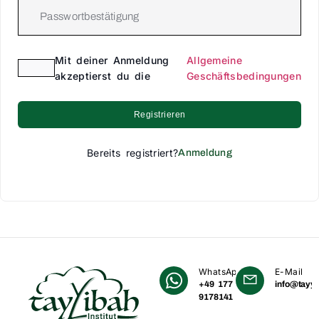
Mit deiner Anmeldung
Allgemeine
akzeptierst du die
Geschäftsbedingungen
Registrieren
Bereits registriert?
Anmeldung
WhatsApp
E-Mail
+49 177
info@tayyi
9178141