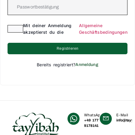
Mit deiner Anmeldung
Allgemeine
akzeptierst du die
Geschäftsbedingungen
Registrieren
Bereits registriert?
Anmeldung
WhatsApp
E-Mail
+49 177
info@tayyi
9178141