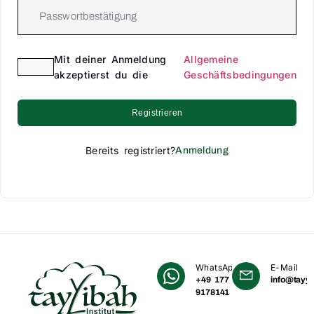
Mit deiner Anmeldung
Allgemeine
akzeptierst du die
Geschäftsbedingungen
Registrieren
Bereits registriert?
Anmeldung
WhatsApp
E-Mail
+49 177
info@tayyi
9178141