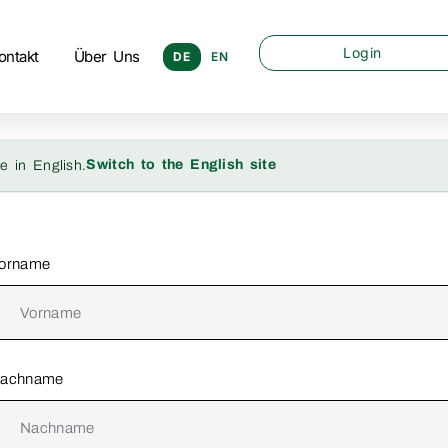
Login
ontakt
Über Uns
DE
EN
Switch to the English site
e in English.
orname
achname