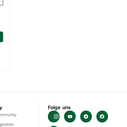
y
Folge uns
ommunity
gkeiten