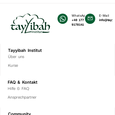
WhatsApp
E-Mail
+49 177
info@tayyi
9178141
Tayyibah Institut
Über uns
Kurse
FAQ & Kontakt
Hilfe & FAQ
Ansprechpartner
Community