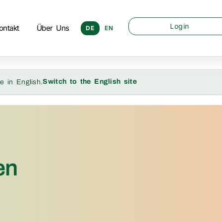
Login
ontakt
Über Uns
DE
EN
Switch to the English site
e in English.
en