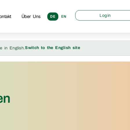
Login
ontakt
Über Uns
DE
EN
Switch to the English site
e in English.
en