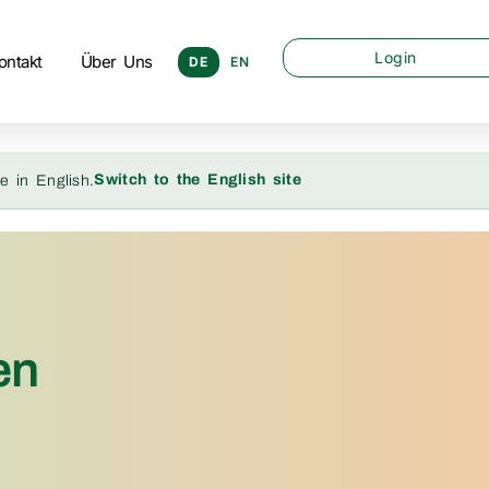
Login
ontakt
Über Uns
DE
EN
Switch to the English site
e in English.
en