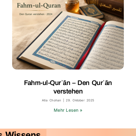
Fahm-ul-Qurʾān – Den Qurʾān
verstehen
Atia Chohan
29. Oktober 2025
Mehr Lesen »
s Wissens.