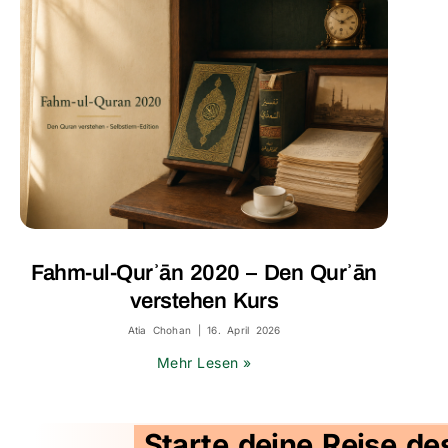
Fahm-ul-Qurʾān 2020 – Den Qurʾān
verstehen Kurs
Atia Chohan
16. April 2026
Mehr Lesen »
Starte deine Reise de