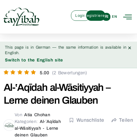
Login
Registrieren
DE
EN
×
This page is in German — the same information is available in
English.
Switch to the English site
5.00
(2 Bewertungen)
Al-ʽAqīdah al-Wāsitiyyah –
Lerne deinen Glauben
Von
Atia Chohan
Wunschliste
Teilen
Kategorien:
Al-ʽAqīdah
al-Wāsitiyyah - Lerne
deinen Glauben