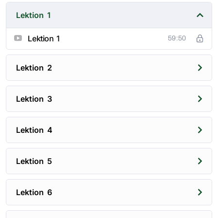
deinem eigenen Zeitplan zu lernen. Es sind keine Live-
Lektion 1
Unterrichtsstunden erforderlich. Alle Lektionen und
Materialien stehen dir rund um die Uhr zur Verfügung,
Lektion 1
59:50
sodass du flexibel und unabhängig lernen kannst.
Lektion 2
Lektion 3
Lektion 4
Lektion 5
Lektion 6