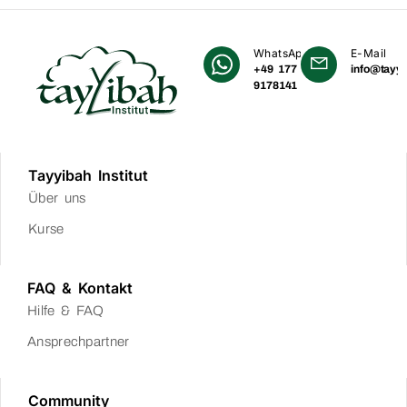
WhatsApp
E-Mail
+49 177
info@tayyi
9178141
Tayyibah Institut
Über uns
Kurse
FAQ & Kontakt
Hilfe & FAQ
Ansprechpartner
Community