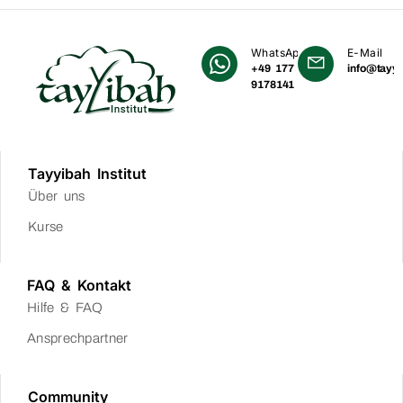
WhatsApp
E-Mail
+49 177
info@tayyi
9178141
Tayyibah Institut
Über uns
Kurse
FAQ & Kontakt
Hilfe & FAQ
Ansprechpartner
Community