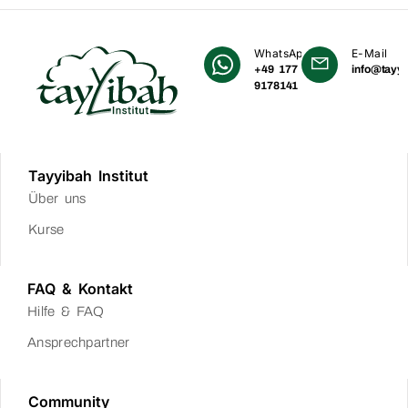
WhatsApp
E-Mail
+49 177
info@tayyi
9178141
Tayyibah Institut
Über uns
Kurse
FAQ & Kontakt
Hilfe & FAQ
Ansprechpartner
Community