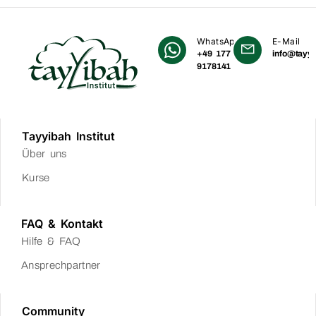
WhatsApp
E-Mail
+49 177
info@tayyi
9178141
Tayyibah Institut
Über uns
Kurse
FAQ & Kontakt
Hilfe & FAQ
Ansprechpartner
Community