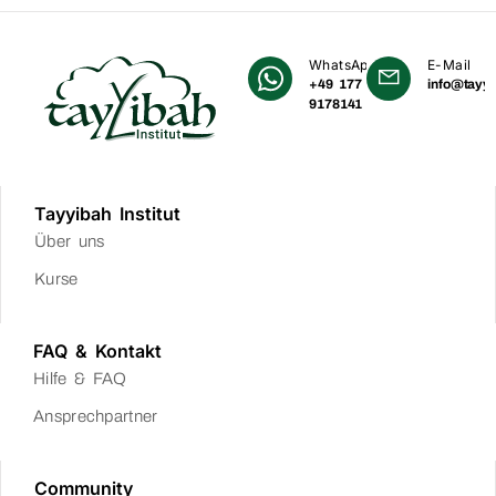
WhatsApp
E-Mail
+49 177
info@tayyi
9178141
Tayyibah Institut
Über uns
Kurse
FAQ & Kontakt
Hilfe & FAQ
Ansprechpartner
Community