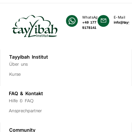
WhatsApp
E-Mail
+49 177
info@tayyi
9178141
Tayyibah Institut
Über uns
Kurse
FAQ & Kontakt
Hilfe & FAQ
Ansprechpartner
Community