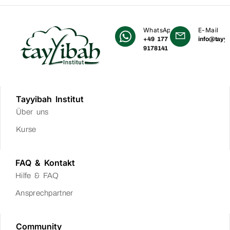
WhatsApp
E-Mail
+49 177
info@tayyi
9178141
Tayyibah Institut
Über uns
Kurse
FAQ & Kontakt
Hilfe & FAQ
Ansprechpartner
Community